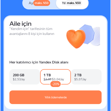
Ay
Yıl
maks. %50
maks. %50
Aile için
"Kendim için" tarifesinin tüm
avantajlarını 8 kişi için kullanın
Her katılımcı için Yandex Disk alanı
200 GB
1 TB
2 TB
$2,53/ay
$3,80
$3,04/ay
$5,07/ay
-20%
Yıllık ödemelerde