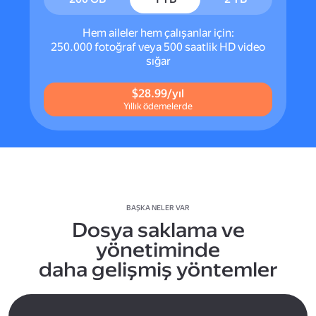
Hem aileler hem çalışanlar için:
250.000 fotoğraf veya 500 saatlik HD video
sığar
$28.99/yıl
Yıllık ödemelerde
BAŞKA NELER VAR
Dosya saklama ve
yönetiminde
daha gelişmiş yöntemler