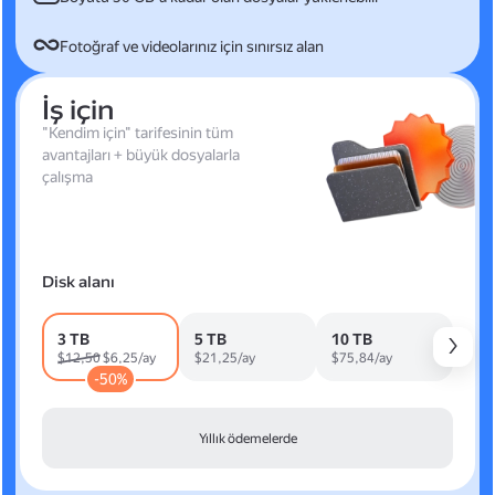
Fotoğraf ve videolarınız için sınırsız alan
İş için
"Kendim için" tarifesinin tüm
avantajları + büyük dosyalarla
çalışma
Disk alanı
3 TB
5 TB
10 TB
$12,50
$6,25/ay
$21,25/ay
$75,84/ay
-50%
Yıllık ödemelerde