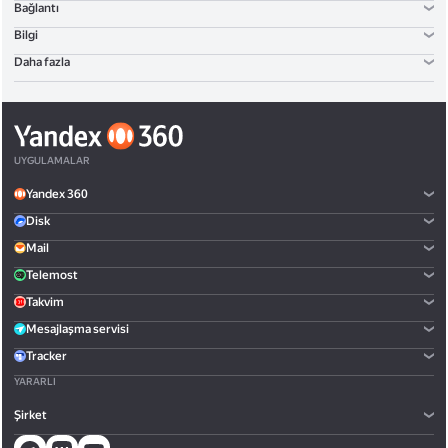
Bağlantı
Bilgi
Daha fazla
UYGULAMALAR
Yandex 360
Disk
Mail
Telemost
Takvim
Mesajlaşma servisi
Tracker
YARARLI
Şirket