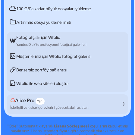
100 GB'a kadar büyük dosyaları yükleme
Artırılmış dosya yükleme limiti
Fotoğrafçılar için Wfolio
Yandex Disk'te profesyonel fotoğraf galerileri
Müşterileriniz için Wfolio fotoğraf galerisi
Benzersiz portföy bağlantısı
Wfolio ile web siteleri oluştur
Alice Pro
Yeni
İşle ilgili ve kişisel görevlerini çözecek akıllı asistan
"Öde" butonuna tıklayarak
Lisans Sözleşmesi
koşullarını kabul etmiş
sayılırsınız.
Lisans, standart fiyata göre otomatik olarak uzatılır ve