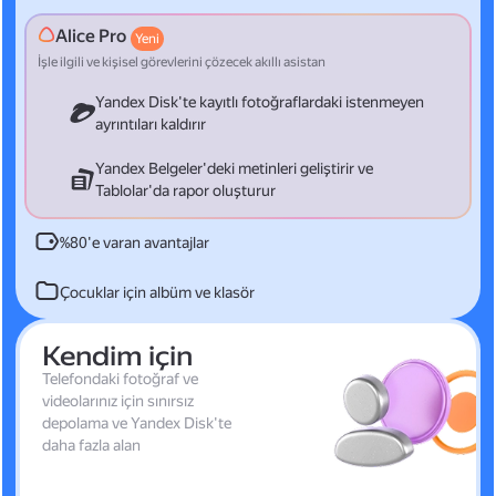
Alice Pro
Yeni
İşle ilgili ve kişisel görevlerini çözecek akıllı asistan
Yandex Disk'te kayıtlı fotoğraflardaki istenmeyen
ayrıntıları kaldırır
Yandex Belgeler'deki metinleri geliştirir ve
Tablolar'da rapor oluşturur
%80'e varan avantajlar
Çocuklar için albüm ve klasör
Kendim için
Telefondaki fotoğraf ve
videolarınız için sınırsız
depolama ve Yandex Disk'te
daha fazla alan