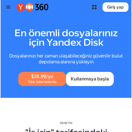
Giriş yap
En önemli dosyalarınız
için Yandex Disk
Dosyalarınızı her zaman ulaşabileceğiniz güvenilir bulut
depolama alanına yükleyin
$28.99/yıl
Kullanmaya başla
Yıllık ödemelerde
DENEYIN