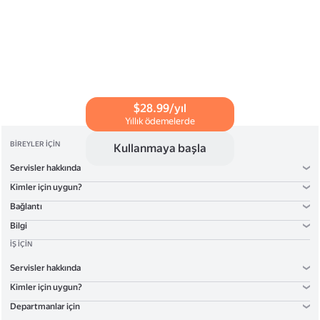
"Etkinleştir"e tıklayın, ardından kart bilgilerini girin
ve "Öde"ye tıklayın. Tarifelerin etkinleştirilmesi
hakkında daha fazla bilgi için bkz.
Yardım
.
$28.99/yıl
Yıllık ödemelerde
BIREYLER IÇIN
Kullanmaya başla
Servisler hakkında
Kimler için uygun?
Bağlantı
Bilgi
İŞ IÇIN
Servisler hakkında
Kimler için uygun?
Departmanlar için