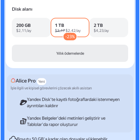
Disk alanı
200 GB
1 TB
2 TB
$2,11/ay
$3,17
$2,42/ay
$4,23/ay
-23%
Yıllık ödemelerde
Alice Pro
Yeni
İşle ilgili ve kişisel görevlerini çözecek akıllı asistan
Yandex Disk'te kayıtlı fotoğraflardaki istenmeyen
ayrıntıları kaldırır
Yandex Belgeler'deki metinleri geliştirir ve
Tablolar'da rapor oluşturur
Boyutu 50 GB'a kadar olan dosyalar yüklenebilir