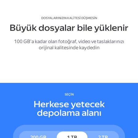
DOSYALARINIZIN KALITESI DÜŞMESIN
Büyük dosyalar bile yüklenir
100 GB'a kadar olan fotoğraf, video ve taslaklarınızı
orijinal kalitesinde kaydedin
SEÇIN
Herkese yetecek
depolama alanı
200 GB
1 TB
2 TB